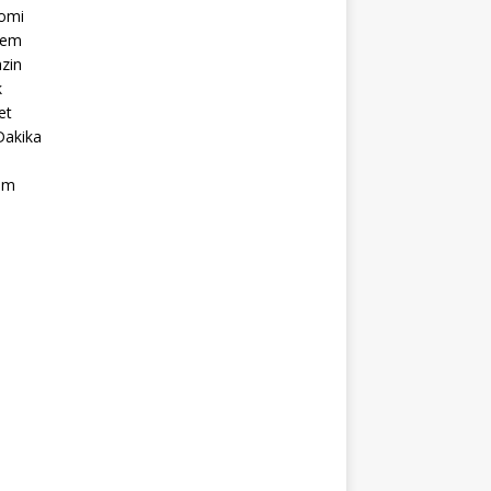
omi
dem
zin
k
et
Dakika
ım