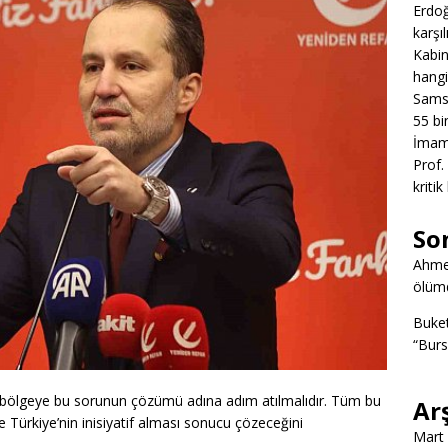
Erdoğ
karşıl
Kabin
hangi
Samsu
55 bin
İmamo
Prof.
kritik
So
Ahme
ölümd
Buke
“Burs
ölgeye bu sorunun çözümü adına adım atılmalıdır. Tüm bu
Ar
e Türkiye’nin inisiyatif alması sonucu çözeceğini
Mart