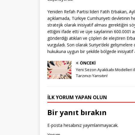
Yeniden Refah Partisi lideri Fatih Erbakan, Ay
açıklamada, Türkiye Cumhuriyeti devletinin 
stratejik olarak inisiyatif alması gerektiğini 
ettiğini ifade etti ve üye sayılarının 600.000’i 
gönderdiği atıkları ve çöpleri de eleştiren Er
vurguladı. Son olarak Suriye’deki gelişmeler
hukukuna uygun bir şekilde bölgede inisiyatif a
ÖNCEKI
Yeni Sezon Ayakkabı Modelleri i
Tarzınızı Yansıtın!
İLK YORUM YAPAN OLUN
Bir yanıt bırakın
E-posta hesabınız yayımlanmayacak.
Yorum