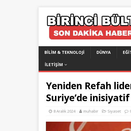
BILIM & TEKNOLOJI
DÜNYA
EĞI
İLETIŞIM
Yeniden Refah lide
Suriye’de inisiyatif
8 Aralık 2024
muhabir
Siyaset