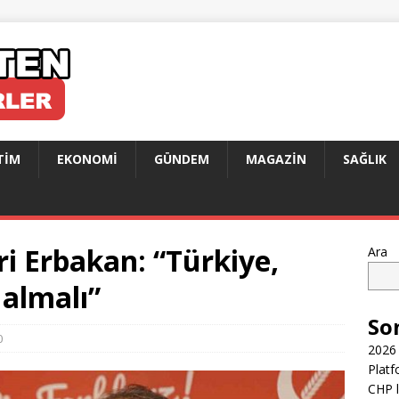
TIM
EKONOMI
GÜNDEM
MAGAZIN
SAĞLIK
ri Erbakan: “Türkiye,
Ara
 almalı”
So
0
2026 
Platf
CHP l