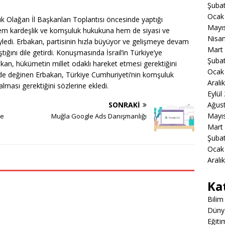
Şuba
Ocak
lık Olağan İl Başkanları Toplantısı öncesinde yaptığı
Mayı
hem kardeşlik ve komşuluk hukukuna hem de siyasi ve
Nisa
söyledi. Erbakan, partisinin hızla büyüyor ve gelişmeye devam
Mart
aştığını dile getirdi. Konuşmasında İsrail’in Türkiye’ye
Şuba
bakan, hükümetin millet odaklı hareket etmesi gerektiğini
Ocak
e de değinen Erbakan, Türkiye Cumhuriyeti’nin komşuluk
Aralı
lması gerektiğini sözlerine ekledi.
Eylül
SONRAKI
Ağus
Mayı
le
Muğla Google Ads Danışmanlığı
Mart
Şuba
Ocak
Aralı
Ka
Bilim
Düny
Eğiti