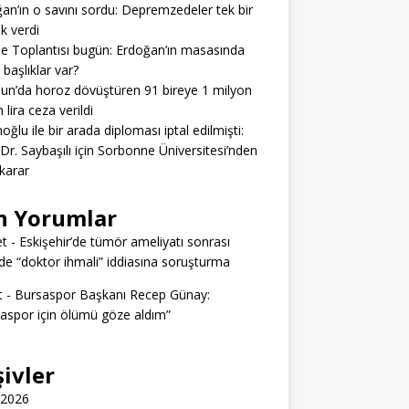
an’ın o savını sordu: Depremzedeler tek bir
ık verdi
e Toplantısı bugün: Erdoğan’ın masasında
 başlıklar var?
n’da horoz dövüştüren 91 bireye 1 milyon
 lira ceza verildi
ğlu ile bir arada diploması iptal edilmişti:
 Dr. Saybaşılı için Sorbonne Üniversitesi’nden
 karar
n Yorumlar
t
-
Eskişehir’de tümör ameliyatı sonrası
e “doktor ihmali” iddiasına soruşturma
t
-
Bursaspor Başkanı Recep Günay:
aspor için ölümü göze aldım”
şivler
 2026