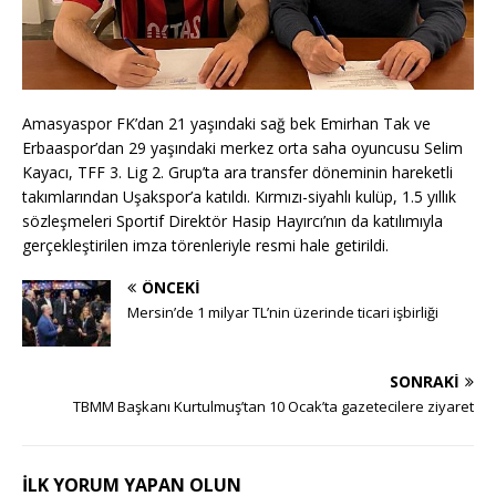
Amasyaspor FK’dan 21 yaşındaki sağ bek Emirhan Tak ve
Erbaaspor’dan 29 yaşındaki merkez orta saha oyuncusu Selim
Kayacı, TFF 3. Lig 2. Grup’ta ara transfer döneminin hareketli
takımlarından Uşakspor’a katıldı. Kırmızı-siyahlı kulüp, 1.5 yıllık
sözleşmeleri Sportif Direktör Hasip Hayırcı’nın da katılımıyla
gerçekleştirilen imza törenleriyle resmi hale getirildi.
ÖNCEKI
Mersin’de 1 milyar TL’nin üzerinde ticari işbirliği
SONRAKI
TBMM Başkanı Kurtulmuş’tan 10 Ocak’ta gazetecilere ziyaret
İLK YORUM YAPAN OLUN