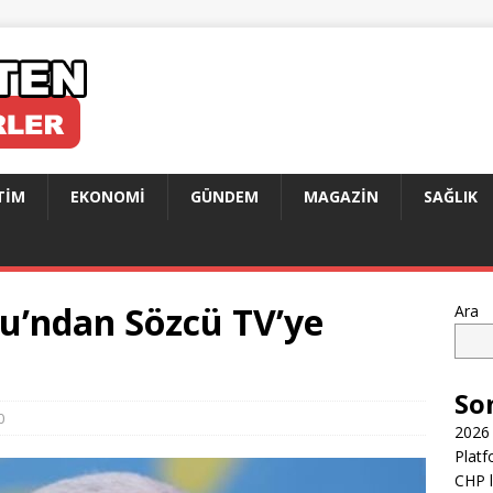
TIM
EKONOMI
GÜNDEM
MAGAZIN
SAĞLIK
u’ndan Sözcü TV’ye
Ara
So
0
2026 
Platf
CHP l