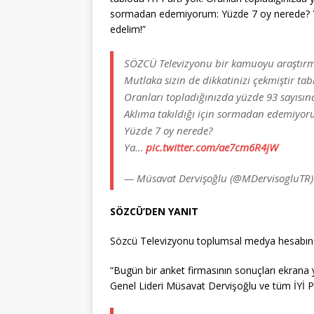
sormadan edemiyorum: Yüzde 7 oy nerede? 
edelim!”
SÖZCÜ Televizyonu bir kamuoyu araştırma
Mutlaka sizin de dikkatinizi çekmiştir tabl
Oranları topladığınızda yüzde 93 sayısın
Aklıma takıldığı için sormadan edemiyor
Yüzde 7 oy nerede?
Ya…
pic.twitter.com/ae7cm6R4jW
— Müsavat Dervişoğlu (@MDervisogluTR
SÖZCÜ’DEN YANIT
Sözcü Televizyonu toplumsal medya hesabından
“Bugün bir anket firmasının sonuçları ekrana yan
Genel Lideri Müsavat Dervişoğlu ve tüm İYİ Par