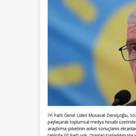
İYİ Parti Genel Lideri Müsavat Dervişoğlu, Sö
paylaşarak toplumsal medya hesabı üzerinde
araştırma şirketinin anket sonuçlarını ekranları
tabloda İYİ Parti yok. Oranları topladığınızda 