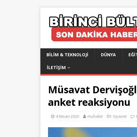
BILIM & TEKNOLOJI
DÜNYA
EĞI
İLETIŞIM
Müsavat Dervişoğl
anket reaksiyonu
4 Nisan 2025
muhabir
Siyaset