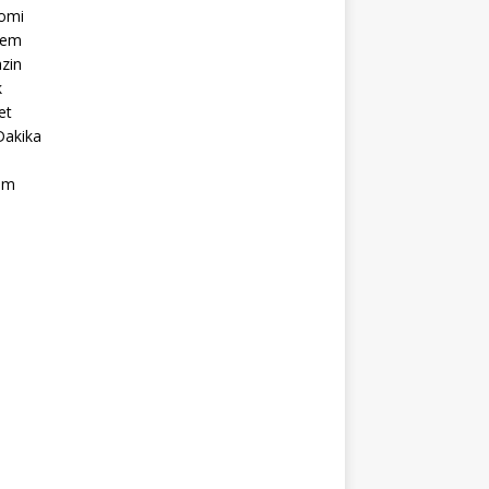
omi
dem
zin
k
et
Dakika
ım