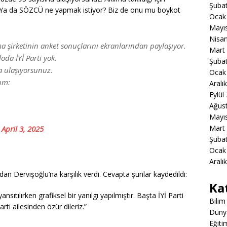
Şuba
Ya da SÖZCÜ ne yapmak istiyor? Biz de onu mu boykot
Ocak
Mayı
Nisa
 şirketinin anket sonuçlarını ekranlarından paylaşıyor.
Mart
oda İYİ Parti yok.
Şuba
a ulaşıyorsunuz.
Ocak
um:
Aralı
Eylül
Ağus
Mayı
Mart
)
April 3, 2025
Şuba
Ocak
Aralı
 Dervişoğlu’na karşılık verdi. Cevapta şunlar kaydedildi:
Ka
sıtılırken grafiksel bir yanılgı yapılmıştır. Başta İYİ Parti
Bilim
ti ailesinden özür dileriz.”
Düny
Eğiti