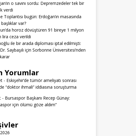
an’ın o savını sordu: Depremzedeler tek bir
ık verdi
e Toplantısı bugün: Erdoğan’ın masasında
 başlıklar var?
n’da horoz dövüştüren 91 bireye 1 milyon
 lira ceza verildi
ğlu ile bir arada diploması iptal edilmişti:
 Dr. Saybaşılı için Sorbonne Üniversitesi’nden
 karar
n Yorumlar
t
-
Eskişehir’de tümör ameliyatı sonrası
e “doktor ihmali” iddiasına soruşturma
t
-
Bursaspor Başkanı Recep Günay:
aspor için ölümü göze aldım”
şivler
 2026