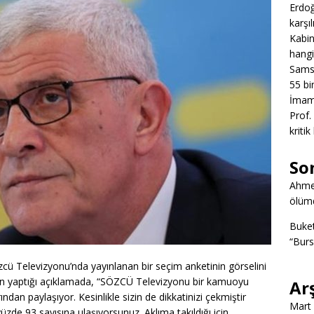
Erdoğ
karşıl
Kabin
hangi
Samsu
55 bin
İmamo
Prof.
kritik
So
Ahme
ölümd
Buke
“Burs
zcü Televizyonu’nda yayınlanan bir seçim anketinin görselini
n yaptığı açıklamada, “SÖZCÜ Televizyonu bir kamuoyu
Ar
ndan paylaşıyor. Kesinlikle sizin de dikkatinizi çekmiştir
Mart
yüzde 93 sayısına ulaşıyorsunuz. Aklıma takıldığı için