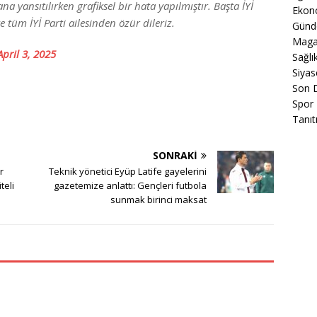
a yansıtılırken grafiksel bir hata yapılmıştır. Başta İYİ
Ekon
 tüm İYİ Parti ailesinden özür dileriz.
Gün
Maga
April 3, 2025
Sağlı
Siyas
Son 
Spor
Tanıt
SONRAKI
r
Teknik yönetici Eyüp Latife gayelerini
teli
gazetemize anlattı: Gençleri futbola
sunmak birinci maksat