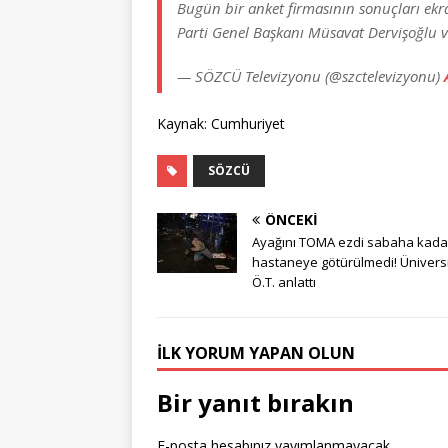
Bugün bir anket firmasının sonuçları ekran
Parti Genel Başkanı Müsavat Dervişoğlu ve
— SÖZCÜ Televizyonu (@szctelevizyonu)
Kaynak: Cumhuriyet
SÖZCÜ
ÖNCEKI
Ayağını TOMA ezdi sabaha kada
hastaneye götürülmedi! Üniversi
Ö.T. anlattı
İLK YORUM YAPAN OLUN
Bir yanıt bırakın
E-posta hesabınız yayımlanmayacak.