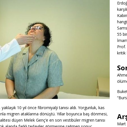
Erdoğ
karşıl
Kabin
hangi
Samsu
55 bin
İmamo
Prof.
kritik
So
Ahme
ölümd
Buke
“Burs
aklaşık 10 yıl önce fibromiyalji tanısı aldı. Yorgunluk, kas
anla migren ataklarına dönüştü. Yıllar boyunca baş dönmesi,
Ar
at kalitesi düşen Melek Genç’e en son vestibüler migren tanısı
Mart
çok alanda farklı tedaviler görmesine rağmen sonuç