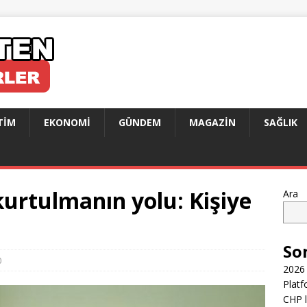
TIM
EKONOMI
GÜNDEM
MAGAZIN
SAĞLIK
kurtulmanın yolu: Kişiye
Ara
So
0
2026 
Platf
CHP l