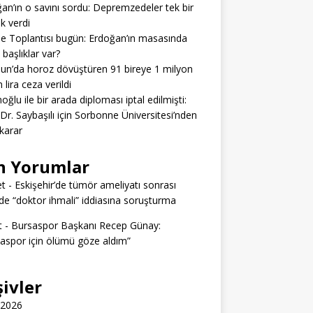
an’ın o savını sordu: Depremzedeler tek bir
ık verdi
e Toplantısı bugün: Erdoğan’ın masasında
 başlıklar var?
n’da horoz dövüştüren 91 bireye 1 milyon
 lira ceza verildi
ğlu ile bir arada diploması iptal edilmişti:
 Dr. Saybaşılı için Sorbonne Üniversitesi’nden
 karar
n Yorumlar
t
-
Eskişehir’de tümör ameliyatı sonrası
e “doktor ihmali” iddiasına soruşturma
t
-
Bursaspor Başkanı Recep Günay:
aspor için ölümü göze aldım”
şivler
 2026