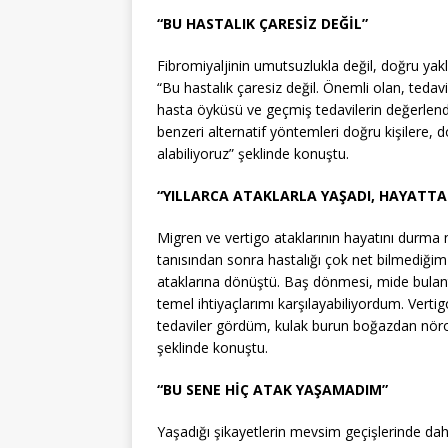
“BU HASTALIK ÇARESİZ DEĞİL”
Fibromiyaljinin umutsuzlukla değil, doğru yakl
“Bu hastalık çaresiz değil. Önemli olan, tedavin
hasta öyküsü ve geçmiş tedavilerin değerlendi
benzeri alternatif yöntemleri doğru kişilere,
alabiliyoruz” şeklinde konuştu.
“YILLARCA ATAKLARLA YAŞADI, HAYATT
Migren ve vertigo ataklarının hayatını durma 
tanısından sonra hastalığı çok net bilmediğim
ataklarına dönüştü. Baş dönmesi, mide bulantıs
temel ihtiyaçlarımı karşılayabiliyordum. Vertig
tedaviler gördüm, kulak burun boğazdan nör
şeklinde konuştu.
“BU SENE HİÇ ATAK YAŞAMADIM”
Yaşadığı şikayetlerin mevsim geçişlerinde dah