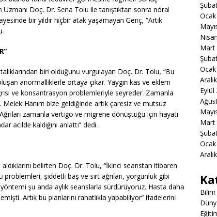
Şuba
n Uzmanı Doç. Dr. Sena Tolu ile tanıştıktan sonra nöral
Ocak
yesinde bir yıldır hiçbir atak yaşamayan Genç, “Artık
Mayı
u.
Nisa
Mart
R”
Şuba
Ocak
talıklarından biri olduğunu vurgulayan Doç. Dr. Tolu, “Bu
Aralı
luşan anormalliklerle ortaya çıkar. Yaygın kas ve eklem
Eylül
 ağrısı ve konsantrasyon problemleriyle seyreder. Zamanla
Ağus
. Melek Hanım bize geldiğinde artık çaresiz ve mutsuz
Mayı
Ağrıları zamanla vertigo ve migrene dönüştüğü için hayatı
Mart
 acilde kaldığını anlattı” dedi.
Şuba
Ocak
Aralı
ldıklarını belirten Doç. Dr. Tolu, “İkinci seanstan itibaren
Ka
problemleri, şiddetli baş ve sırt ağrıları, yorgunluk gibi
bu yöntemi şu anda aylık seanslarla sürdürüyoruz. Hasta daha
Bilim
emişti. Artık bu planlarını rahatlıkla yapabiliyor” ifadelerini
Düny
Eğiti