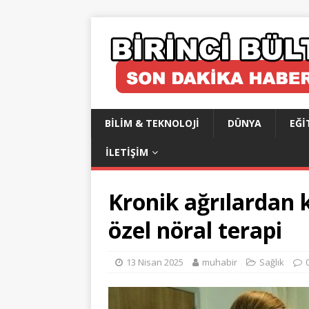
BILIM & TEKNOLOJI
DÜNYA
EĞI
İLETIŞIM
Kronik ağrılardan 
özel nöral terapi
13 Nisan 2025
muhabir
Sağlık