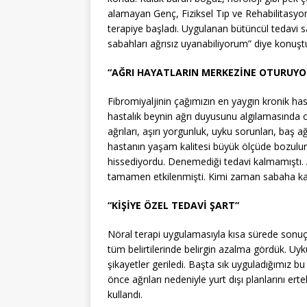
alamayan Genç, Fiziksel Tıp ve Rehabilitasyo
terapiye başladı. Uygulanan bütüncül tedavi sa
sabahları ağrısız uyanabiliyorum” diye konuşt
“AĞRI HAYATLARIN MERKEZİNE OTURUYO
Fibromiyaljinin çağımızın en yaygın kronik has
hastalık beynin ağrı duyusunu algılamasında o
ağrıları, aşırı yorgunluk, uyku sorunları, baş
hastanın yaşam kalitesi büyük ölçüde bozulur
hissediyordu. Denemediği tedavi kalmamıştı. 
tamamen etkilenmişti. Kimi zaman sabaha kadar
“KİŞİYE ÖZEL TEDAVİ ŞART”
Nöral terapi uygulamasıyla kısa sürede sonuç a
tüm belirtilerinde belirgin azalma gördük. Uyku 
şikayetler geriledi. Başta sık uyguladığımız 
önce ağrıları nedeniyle yurt dışı planlarını ertel
kullandı.