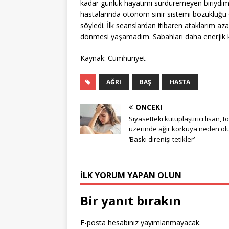
kadar günlük hayatımı sürdüremeyen biriydim.
hastalarında otonom sinir sistemi bozukluğu 
söyledi. İlk seanslardan itibaren ataklarım az
dönmesi yaşamadım. Sabahları daha enerjik kal
Kaynak: Cumhuriyet
AĞRI
BAŞ
HASTA
ÖNCEKI
Siyasetteki kutuplaştırıcı lisan, 
üzerinde ağır korkuya neden ol
‘Baskı direnişi tetikler’
İLK YORUM YAPAN OLUN
Bir yanıt bırakın
E-posta hesabınız yayımlanmayacak.