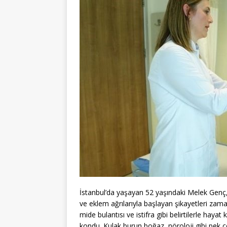
İstanbul’da yaşayan 52 yaşındaki Melek Genç, y
ve eklem ağrılarıyla başlayan şikayetleri zam
mide bulantısı ve istifra gibi belirtilerle hay
kondu. Kulak burun boğaz, nöroloji gibi pek 