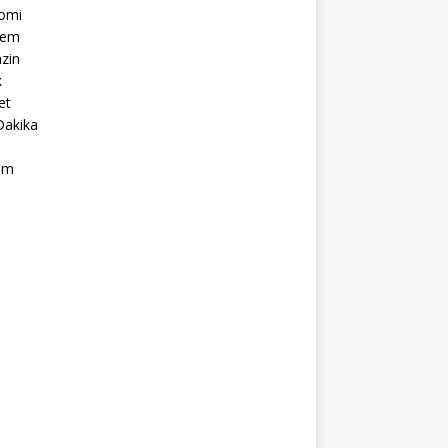
omi
dem
zin
k
et
Dakika
ım