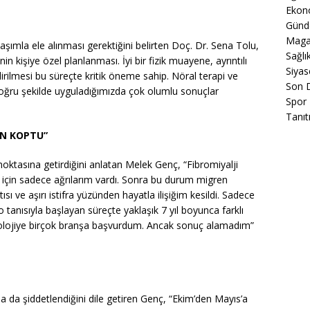
Ekon
Gün
Maga
aşımla ele alınması gerektiğini belirten Doç. Dr. Sena Tolu,
Sağlı
in kişiye özel planlanması. İyi bir fizik muayene, ayrıntılı
Siyas
rilmesi bu süreçte kritik öneme sahip. Nöral terapi ve
Son 
 doğru şekilde uyguladığımızda çok olumlu sonuçlar
Spor
Tanıt
AN KOPTU”
noktasına getirdiğini anlatan Melek Genç, “Fibromiyalji
 için sadece ağrılarım vardı. Sonra bu durum migren
ı ve aşırı istifra yüzünden hayatla ilişiğim kesildi. Sadece
o tanısıyla başlayan süreçte yaklaşık 7 yıl boyunca farklı
olojiye birçok branşa başvurdum. Ancak sonuç alamadım”
a da şiddetlendiğini dile getiren Genç, “Ekim’den Mayıs’a