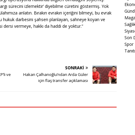
Ekon
rgı sürecini izlemektir’ diyebilme cüretini göstermiş. Yok
Gün
ahımıza anlatın. Bırakın evrakın içeriğini bilmeyi, bu evrak
Maga
Bu hukuk darbesini şahsen planlayan, sahneye koyan ve
Sağlı
i dersi vermeye, hakkı da haddi de yoktur.”
Siyas
Son 
Spor
Tanıt
SONRAKI
P’li ve
Hakan Çalhanoğlu’ndan Arda Güler
için flaş transfer açıklaması