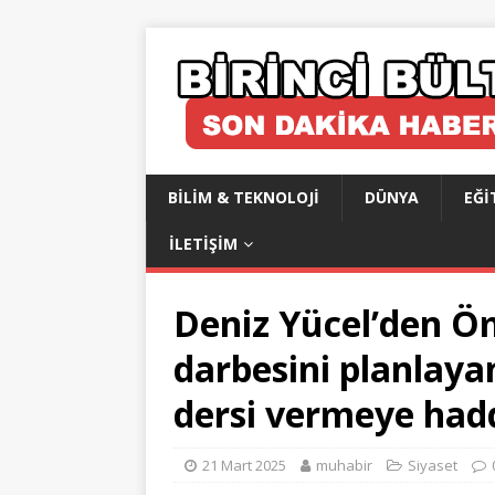
BILIM & TEKNOLOJI
DÜNYA
EĞI
İLETIŞIM
Deniz Yücel’den Öm
darbesini planlaya
dersi vermeye hadd
21 Mart 2025
muhabir
Siyaset