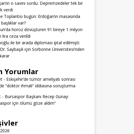
an’ın o savını sordu: Depremzedeler tek bir
ık verdi
e Toplantısı bugün: Erdoğan’ın masasında
 başlıklar var?
n’da horoz dövüştüren 91 bireye 1 milyon
 lira ceza verildi
ğlu ile bir arada diploması iptal edilmişti:
 Dr. Saybaşılı için Sorbonne Üniversitesi’nden
 karar
n Yorumlar
t
-
Eskişehir’de tümör ameliyatı sonrası
e “doktor ihmali” iddiasına soruşturma
t
-
Bursaspor Başkanı Recep Günay:
aspor için ölümü göze aldım”
şivler
 2026