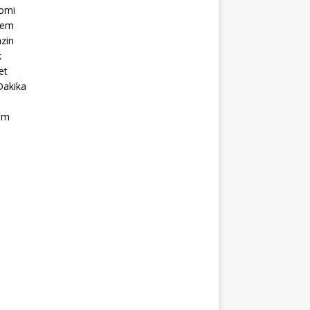
omi
dem
zin
k
et
Dakika
ım