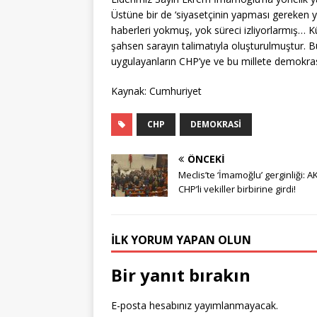
Üstüne bir de ‘siyasetçinin yapması gereken ya
haberleri yokmuş, yok süreci izliyorlarmış… Kül
şahsen sarayın talimatıyla oluşturulmuştur. 
uygulayanların CHP’ye ve bu millete demokras
Kaynak: Cumhuriyet
CHP
DEMOKRASI
ÖNCEKI
Meclis’te ‘İmamoğlu’ gerginliği: AK
CHP’li vekiller birbirine girdi!
İLK YORUM YAPAN OLUN
Bir yanıt bırakın
E-posta hesabınız yayımlanmayacak.