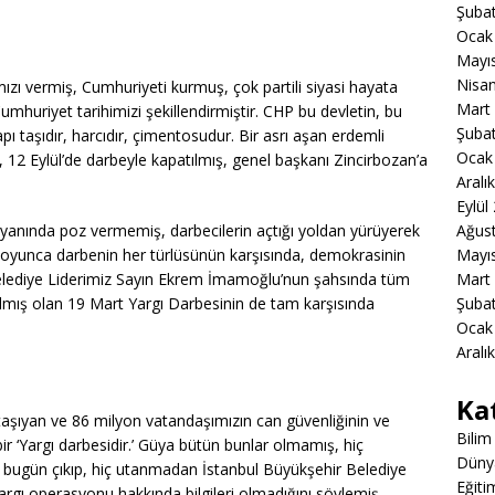
Şuba
Ocak
Mayı
Nisa
zı vermiş, Cumhuriyeti kurmuş, çok partili siyasi hayata
Mart
huriyet tarihimizi şekillendirmiştir. CHP bu devletin, bu
Şuba
ı taşıdır, harcıdır, çimentosudur. Bir asrı aşan erdemli
Ocak
, 12 Eylül’de darbeyle kapatılmış, genel başkanı Zincirbozan’a
Aralı
Eylül
Ağus
in yanında poz vermemiş, darbecilerin açtığı yoldan yürüyerek
Mayı
boyunca darbenin her türlüsünün karşısında, demokrasinin
Mart
elediye Liderimiz Sayın Ekrem İmamoğlu’nun şahsında tüm
Şuba
mış olan 19 Mart Yargı Darbesinin de tam karşısında
Ocak
Aralı
Ka
 taşıyan ve 86 milyon vatandaşımızın can güvenliğinin ve
Bilim
ir ‘Yargı darbesidir.’ Güya bütün bunlar olmamış, hiç
Düny
ugün çıkıp, hiç utanmadan İstanbul Büyükşehir Belediye
Eğiti
rgı operasyonu hakkında bilgileri olmadığını söylemiş.