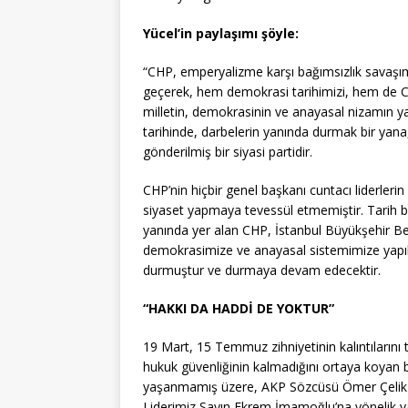
Yücel’in paylaşımı şöyle:
“CHP, emperyalizme karşı bağımsızlık savaşımı
geçerek, hem demokrasi tarihimizi, hem de Cum
milletin, demokrasinin ve anayasal nizamın yap
tarihinde, darbelerin yanında durmak bir yana
gönderilmiş bir siyasi partidir.
CHP’nin hiçbir genel başkanı cuntacı liderler
siyaset yapmaya tevessül etmemiştir. Tarih 
yanında yer alan CHP, İstanbul Büyükşehir B
demokrasimize ve anayasal sistemimize yapıl
durmuştur ve durmaya devam edecektir.
“HAKKI DA HADDİ DE YOKTUR”
19 Mart, 15 Temmuz zihniyetinin kalıntılarını
hukuk güvenliğinin kalmadığını ortaya koyan b
yaşanmamış üzere, AKP Sözcüsü Ömer Çelik b
Liderimiz Sayın Ekrem İmamoğlu’na yönelik ya