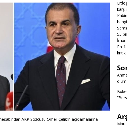
Erdoğ
karşıl
Kabin
hangi
Samsu
55 bin
İmamo
Prof.
kritik
So
Ahme
ölümd
Buke
“Burs
Ar
esabından AKP Sözcüsü Ömer Çelik’in açıklamalarına
Mart