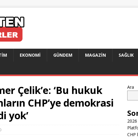
TIM
EKONOMI
GÜNDEM
MAGAZIN
SAĞLIK
er Çelik’e: ‘Bu hukuk
Ara
nların CHP’ye demokrasi
So
i yok’
2026 
Platf
0
CHP l