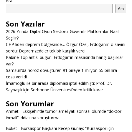
Ara
Ara
Son Yazılar
2026 Yılında Dijital Oyun Sektörü: Güvenilir Platformlar Nasıl
Seçilir?
CHP lideri deprem bölgesinde… Özgür Özel, Erdoğan’ın o savını
sordu: Depremzedeler tek bir karşılık verdi
Kabine Toplantısı bugün: Erdoğan’ın masasında hangi başlıklar
var?
Samsun’da horoz dövüştüren 91 bireye 1 milyon 55 bin lira
ceza verildi
İmamoğlu ile bir arada diploması iptal edilmişti: Prof. Dr.
Saybaşılı için Sorbonne Üniversitesi’nden kritik karar
Son Yorumlar
Ahmet
-
Eskişehir’de tümör ameliyatı sonrası ölümde “doktor
ihmali” iddiasına soruşturma
Buket
-
Bursaspor Başkanı Recep Günay: “Bursaspor için