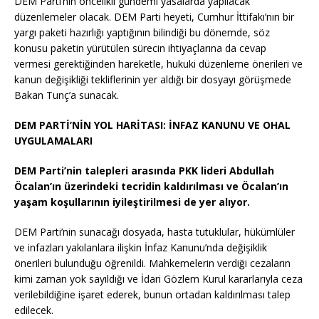
DEM Parti’nin öncelikli gündemi yasalarda yapılacak
düzenlemeler olacak. DEM Parti heyeti, Cumhur İttifakı’nın bir
yargı paketi hazırlığı yaptığının bilindiği bu dönemde, söz
konusu paketin yürütülen sürecin ihtiyaçlarına da cevap
vermesi gerektiğinden hareketle, hukuki düzenleme önerileri ve
kanun değişikliği tekliflerinin yer aldığı bir dosyayı görüşmede
Bakan Tunç’a sunacak.
DEM PARTİ’NİN YOL HARİTASI: İNFAZ KANUNU VE OHAL
UYGULAMALARI
DEM Parti’nin talepleri arasında PKK lideri Abdullah
Öcalan’ın üzerindeki tecridin kaldırılması ve Öcalan’ın
yaşam koşullarının iyileştirilmesi de yer alıyor.
DEM Parti’nin sunacağı dosyada, hasta tutuklular, hükümlüler
ve infazları yakılanlara ilişkin İnfaz Kanunu’nda değişiklik
önerileri bulunduğu öğrenildi. Mahkemelerin verdiği cezaların
kimi zaman yok sayıldığı ve İdari Gözlem Kurul kararlarıyla ceza
verilebildiğine işaret ederek, bunun ortadan kaldırılması talep
edilecek.