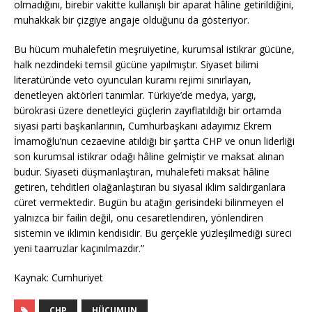
olmadığını, birebir vakitte kullanışlı bir aparat hâline getirildiğini,
muhakkak bir çizgiye angaje olduğunu da gösteriyor.
Bu hücum muhalefetin meşruiyetine, kurumsal istikrar gücüne,
halk nezdindeki temsil gücüne yapılmıştır. Siyaset bilimi
literatüründe veto oyuncuları kuramı rejimi sınırlayan,
denetleyen aktörleri tanımlar. Türkiye’de medya, yargı,
bürokrasi üzere denetleyici güçlerin zayıflatıldığı bir ortamda
siyasi parti başkanlarının, Cumhurbaşkanı adayımız Ekrem
İmamoğlu’nun cezaevine atıldığı bir şartta CHP ve onun liderliği
son kurumsal istikrar odağı hâline gelmiştir ve maksat alınan
budur. Siyaseti düşmanlaştıran, muhalefeti maksat hâline
getiren, tehditleri olağanlaştıran bu siyasal iklim saldırganlara
cüret vermektedir. Bugün bu atağın gerisindeki bilinmeyen el
yalnızca bir failin değil, onu cesaretlendiren, yönlendiren
sistemin ve iklimin kendisidir. Bu gerçekle yüzleşilmediği süreci
yeni taarruzlar kaçınılmazdır.”
Kaynak: Cumhuriyet
CHP
HÜCUMUN