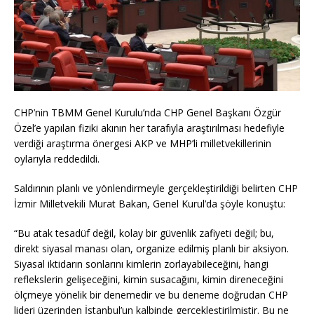
CHP’nin TBMM Genel Kurulu’nda CHP Genel Başkanı Özgür
Özel’e yapılan fiziki akının her tarafıyla araştırılması hedefiyle
verdiği araştırma önergesi AKP ve MHP’li milletvekillerinin
oylarıyla reddedildi.
Saldırının planlı ve yönlendirmeyle gerçekleştirildiği belirten CHP
İzmir Milletvekili Murat Bakan, Genel Kurul’da şöyle konuştu:
“Bu atak tesadüf değil, kolay bir güvenlik zafiyeti değil; bu,
direkt siyasal manası olan, organize edilmiş planlı bir aksiyon.
Siyasal iktidarın sonlarını kimlerin zorlayabileceğini, hangi
reflekslerin gelişeceğini, kimin susacağını, kimin direneceğini
ölçmeye yönelik bir denemedir ve bu deneme doğrudan CHP
lideri üzerinden İstanbul’un kalbinde gerçekleştirilmiştir. Bu ne