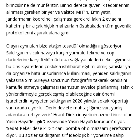
birincidir ne de münferittir. Birinci derece güvenlik tedbirlerinin
alınması gereken bir yer ve vakitte MİT’in, Emniyetin,
Jandarmanın koordineli çalışması gerekirdi lakin 2 evladını
katletmiş bir alçak hiçbir mahzurla müsabakadan tüm güvenlik
protokollerini aşarak alana girdi.
Olayın ayrıntıları bize atağın tesadüf olmadığını gösteriyor.
Saldırganın sıcak havaya karşın yumruk, tekme ve cop
darbelerine karşı fizikî müdafaa sağlayacak deri ceket giymesi,
bu cins kıyafetlerin çoklukla istihbarat eğitimi almış şahıslar ya
da organize hata unsurlarınca kullanılması, yeniden saldırganın
yakasına Sırrı Süreyya Öncü’nün fotoğrafını takarak kendisini
kamufle etmeye çalışması taarruzun evvelce planlanmış, teknik
yönlendirmeyle gerçekleşmiş olabileceğine dair önemli
işaretlerdir. Ayrıyeten saldırganın 2020 yılında sokak röportajı
var, orada diyor ki: ‘Derin devlete muhtaçlığımız var, yanlış
adamlara terbiye verir.’ Hrant Dink cinayetinin azmettiricisi olan
Yasin Hayal’le ilgili ‘Cezaevinde Yasin Hayal’i korudum’ diyor.
‘Sedat Peker dese ki ‘Git canlı bomba ol’ olmazsam şerefsizim’
diyor. Bu sözler saldırganın sırf ideolojik bir yönelime sahip