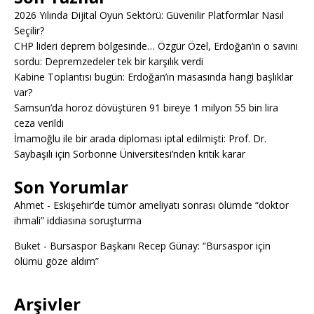
2026 Yılında Dijital Oyun Sektörü: Güvenilir Platformlar Nasıl
Seçilir?
CHP lideri deprem bölgesinde… Özgür Özel, Erdoğan’ın o savını
sordu: Depremzedeler tek bir karşılık verdi
Kabine Toplantısı bugün: Erdoğan’ın masasında hangi başlıklar
var?
Samsun’da horoz dövüştüren 91 bireye 1 milyon 55 bin lira
ceza verildi
İmamoğlu ile bir arada diploması iptal edilmişti: Prof. Dr.
Saybaşılı için Sorbonne Üniversitesi’nden kritik karar
Son Yorumlar
Ahmet
-
Eskişehir’de tümör ameliyatı sonrası ölümde “doktor
ihmali” iddiasına soruşturma
Buket
-
Bursaspor Başkanı Recep Günay: “Bursaspor için
ölümü göze aldım”
Arşivler