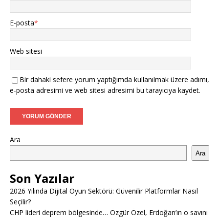
E-posta
*
Web sitesi
Bir dahaki sefere yorum yaptığımda kullanılmak üzere adımı,
e-posta adresimi ve web sitesi adresimi bu tarayıcıya kaydet.
Ara
Ara
Son Yazılar
2026 Yılında Dijital Oyun Sektörü: Güvenilir Platformlar Nasıl
Seçilir?
CHP lideri deprem bölgesinde… Özgür Özel, Erdoğan’ın o savını