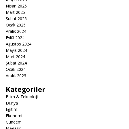
Nisan 2025
Mart 2025
Şubat 2025
Ocak 2025
Aralık 2024
Eylül 2024
Ağustos 2024
Mayıs 2024
Mart 2024
Şubat 2024
Ocak 2024
Aralık 2023
Kategoriler
Bilim & Teknoloji
Dünya
Eğitim
Ekonomi
Gündem
Magazin