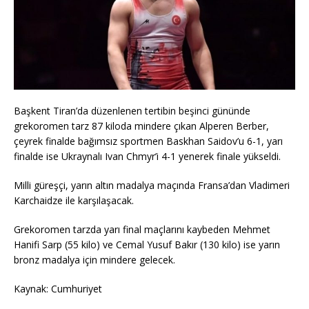
Başkent Tiran’da düzenlenen tertibin beşinci gününde
grekoromen tarz 87 kiloda mindere çıkan Alperen Berber,
çeyrek finalde bağımsız sportmen Baskhan Saidov’u 6-1, yarı
finalde ise Ukraynalı Ivan Chmyr’i 4-1 yenerek finale yükseldi.
Milli güreşçi, yarın altın madalya maçında Fransa’dan Vladimeri
Karchaidze ile karşılaşacak.
Grekoromen tarzda yarı final maçlarını kaybeden Mehmet
Hanifi Sarp (55 kilo) ve Cemal Yusuf Bakır (130 kilo) ise yarın
bronz madalya için mindere gelecek.
Kaynak: Cumhuriyet