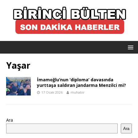
Yaşar
İmamoğlu’nun ‘diploma’ davasında
yurttaşa saldıran jandarma Menzilci mi?
17 Ocak 2026
muhabir
Ara
Ara