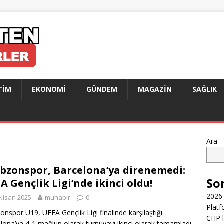
TIM
EKONOMI
GÜNDEM
MAGAZIN
SAĞLIK
Ara
bzonspor, Barcelona’ya direnemedi:
So
A Gençlik Ligi’nde ikinci oldu!
2026 
Nisan 2025
muhabir
0
Platf
onspor U19, UEFA Gençlik Ligi finalinde karşılaştığı
CHP l
lona’ya 4-1 mağlup olarak turnuvayı ikinci olarak tamamladı.