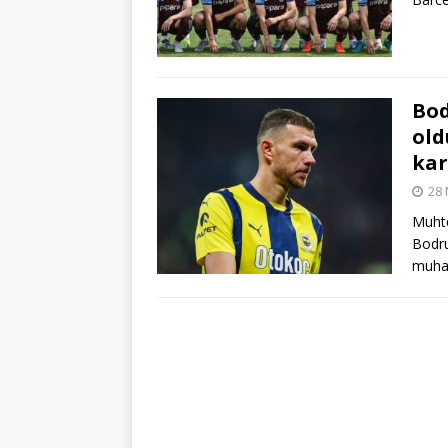
Bod
old
kar
28 
Muhte
Bodru
muha