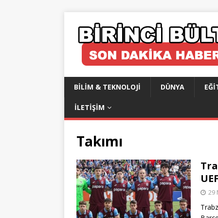
BILIM & TEKNOLOJI
DÜNYA
EĞI
İLETIŞIM
Takımı
Tra
UEF
29 
Trabz
Barce