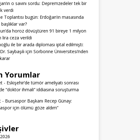
an’ın o savını sordu: Depremzedeler tek bir
ık verdi
e Toplantısı bugün: Erdoğan’ın masasında
 başlıklar var?
n’da horoz dövüştüren 91 bireye 1 milyon
 lira ceza verildi
ğlu ile bir arada diploması iptal edilmişti:
 Dr. Saybaşılı için Sorbonne Üniversitesi’nden
 karar
n Yorumlar
t
-
Eskişehir’de tümör ameliyatı sonrası
e “doktor ihmali” iddiasına soruşturma
t
-
Bursaspor Başkanı Recep Günay:
aspor için ölümü göze aldım”
şivler
 2026