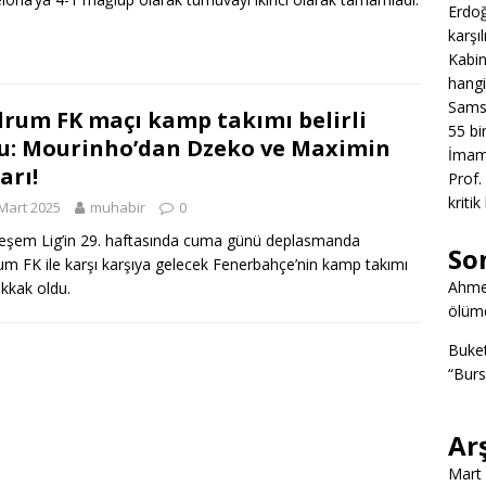
Erdoğ
karşıl
Kabin
hangi
Samsu
rum FK maçı kamp takımı belirli
55 bin
u: Mourinho’dan Dzeko ve Maximin
İmamo
arı!
Prof.
kritik
Mart 2025
muhabir
0
şem Lig’in 29. haftasında cuma günü deplasmanda
So
m FK ile karşı karşıya gelecek Fenerbahçe’nin kamp takımı
Ahme
kkak oldu.
ölümd
Buke
“Burs
Ar
Mart