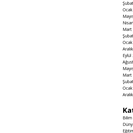
Şuba
Ocak
Mayı
Nisa
Mart
Şuba
Ocak
Aralı
Eylül
Ağus
Mayı
Mart
Şuba
Ocak
Aralı
Ka
Bilim
Düny
Eğiti