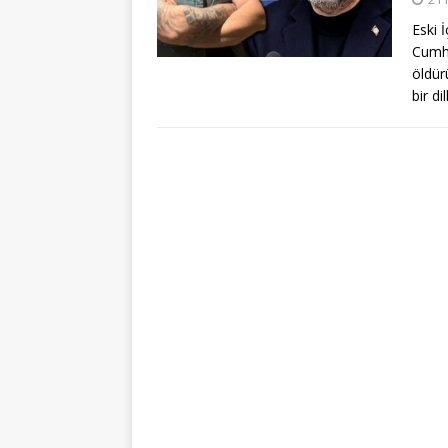
​Eski
Cumhu
öldürü
bir di