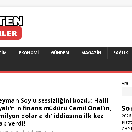
TIM
EKONOMI
GÜNDEM
MAGAZIN
SAĞLIK
Ara
eyman Soylu sessizliğini bozdu: Halil
So
yalı’nın finans müdürü Cemil Önal’ın,
 milyon dolar aldı’ iddiasına ilk kez
2026 
ap verdi!
Platf
CHP l
Nisan 2025
muhabir
0