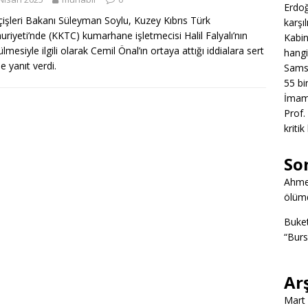
Erdoğ
 İçişleri Bakanı Süleyman Soylu, Kuzey Kıbrıs Türk
karşıl
riyeti’nde (KKTC) kumarhane işletmecisi Halil Falyalı’nın
Kabin
lmesiyle ilgili olarak Cemil Önal’ın ortaya attığı iddialara sert
hangi
lle yanıt verdi.
Samsu
55 bin
İmamo
Prof.
kritik
So
Ahme
ölümd
Buke
“Burs
Ar
Mart