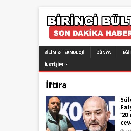
BILIM & TEKNOLOJI
DÜNYA
EĞI
İLETIŞIM
İftira
Sül
Fal
’20
cev
21 