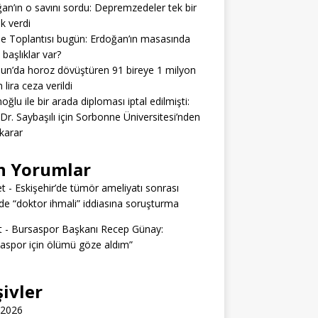
an’ın o savını sordu: Depremzedeler tek bir
ık verdi
e Toplantısı bugün: Erdoğan’ın masasında
 başlıklar var?
n’da horoz dövüştüren 91 bireye 1 milyon
 lira ceza verildi
ğlu ile bir arada diploması iptal edilmişti:
 Dr. Saybaşılı için Sorbonne Üniversitesi’nden
 karar
n Yorumlar
t
-
Eskişehir’de tümör ameliyatı sonrası
e “doktor ihmali” iddiasına soruşturma
t
-
Bursaspor Başkanı Recep Günay:
aspor için ölümü göze aldım”
şivler
 2026