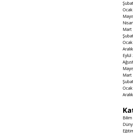
Şuba
Ocak
Mayı
Nisa
Mart
Şuba
Ocak
Aralı
Eylül
Ağus
Mayı
Mart
Şuba
Ocak
Aralı
Ka
Bilim
Düny
Eğiti